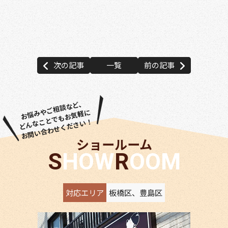
建設事業者 カバー工法 重ね葺き 葺き替え工事 キ
ルコ ガイナ 遮熱 断熱 ウレタン塗膜防水 密着工
法
次の記事
一覧
前の記事
お悩みやご相談など、
どんなことでもお気軽に
お問い合わせください！
ショールーム
SHOW
ROOM
対応エリア
板橋区、豊島区