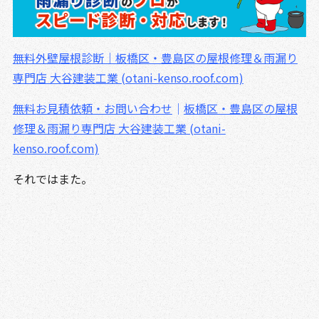
無料外壁屋根診断｜板橋区・豊島区の屋根修理＆雨漏り
専門店 大谷建装工業 (otani-kenso.roof.com)
無料お見積依頼・お問い合わせ
｜
板橋区・豊島区の屋根
修理＆雨漏り専門店 大谷建装工業 (otani-
kenso.roof.com)
それではまた。
板橋区 練馬区 豊島区 板橋 練馬 東京 東京都
外壁塗装 屋根リフォーム 防水 防水工事 防水塗
装 屋根塗装 塗装業者 見積 相場 屋根工事 屋根
修理 雨漏り 水漏れ 屋根補修 外壁補修 塗装 棟
板金 貫板 褒章事業者 サイディング シーリング
コーキング 一級塗装技能士 1級塗装技能士 区内優良