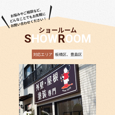
お悩みやご相談など、
どんなことでもお気軽に
お問い合わせください！
ショールーム
SHOW
ROOM
対応エリア
板橋区、豊島区