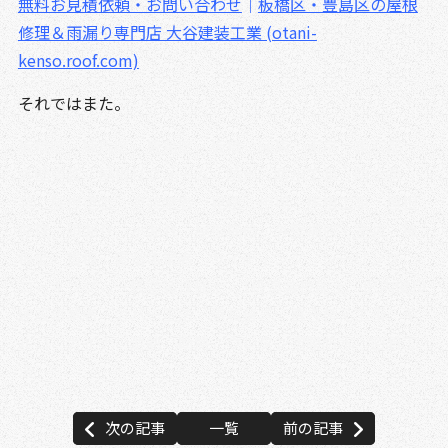
無料お見積依頼・お問い合わせ
｜
板橋区・豊島区の屋根
修理＆雨漏り専門店 大谷建装工業 (otani-
kenso.roof.com)
それではまた。
板橋区 練馬区 豊島区 板橋 練馬 東京 東京都
外壁塗装 屋根リフォーム 防水 防水工事 防水塗
装 屋根塗装 塗装業者 見積 相場 屋根工事 屋根
修理 雨漏り 水漏れ 屋根補修 外壁補修 塗装 棟
板金 貫板 褒章事業者 サイディング シーリング
コーキング 一級塗装技能士 1級塗装技能士 区内優良
建設事業者 カバー工法 重ね葺き 葺き替え工事 キ
ルコ ガイナ 遮熱 断熱 ウレタン塗膜防水 密着工
法
次の記事
一覧
前の記事