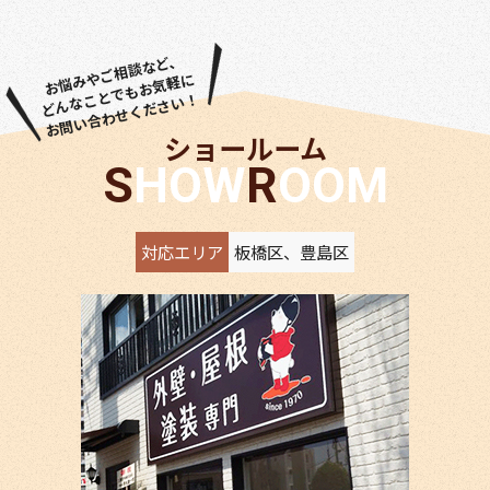
お悩みやご相談など、
どんなことでもお気軽に
お問い合わせください！
ショールーム
SHOW
ROOM
対応エリア
板橋区、豊島区