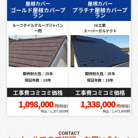
屋根カバー
屋根カバー
ゴールド屋根カバープ
プラチナ屋根カバープ
ラン
ラン
ルーフタイルグループジャパン
IG工業
一閃
スーパーガルテクト
期待耐久性：25年
期待耐久性：25年
保証年数：10年
保証年数：10年
工事費コミコミ価格
工事費コミコミ価格
1,098,000
1,338,000
円
(税抜)
円
(税抜)
税込：1,207,800円
税込：1,471,800円
CONTACT