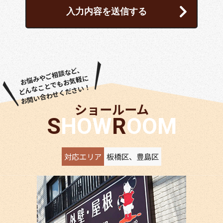
お悩みやご相談など、
どんなことでもお気軽に
お問い合わせください！
ショールーム
SHOW
ROOM
対応エリア
板橋区、豊島区