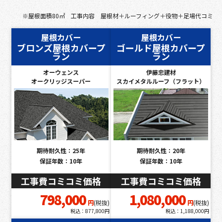
※屋根面積80㎡ 工事内容 屋根材＋ルーフィング＋役物＋足場代コミ
屋根カバー
屋根カバー
ブロンズ屋根カバープ
ゴールド屋根カバープ
ラン
ラン
オーウェンス
伊藤忠建材
オークリッジスーパー
スカイメタルルーフ（フラット）
期待耐久性：25年
期待耐久性：20年
保証年数：10年
保証年数：10年
工事費コミコミ価格
工事費コミコミ価格
798,000
1,080,000
円
(税抜)
円
(税抜)
税込：877,800円
税込：1,188,000円