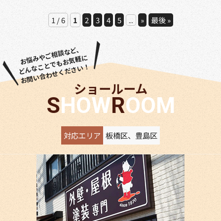
1 / 6
1
2
3
4
5
...
»
最後 »
お悩みやご相談など、
どんなことでもお気軽に
お問い合わせください！
ショールーム
SHOW
ROOM
対応エリア
板橋区、豊島区