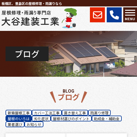
板橋区、豊島区の屋根修理・雨漏りなら
MENU
ブログ
BLOG
ブログ
新築屋根工事
カバー工法工事
葺き替え工事
雨漏り修理
屋根のいろは
劣化症状
屋根材選びのポイント
助成金・補助金
業者選び
お知らせ